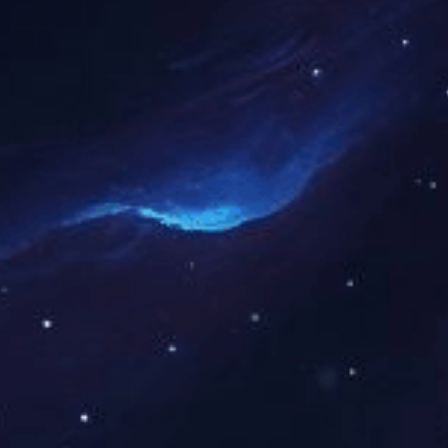
危。
尽管最终结果未能如愿，但穆里尼奥依然
换人调整，为球队注入了一剂强心针。不
不足的问题，需要进一步反思提升。
南宫集团平台
4、比赛影响及后续分析
这场精彩绝伦的德比大战不仅仅是一场普
响。从心理层面来看，对于赢得胜利的曼
遇失败的新晋红魔来说，则促使他们更加
此外，从排名走势来看，此役过后，两队
现，而由于此役失利，加上随后的表现一
接催生了媒体关于他未来去留的不少猜测
总之，这场激烈交锋不仅体现出了双方技
的人文精神和激情。在之后漫长且艰辛赛
动最吸引人的地方之一。
总结：
回顾2018年这场备受瞩目的德比大战