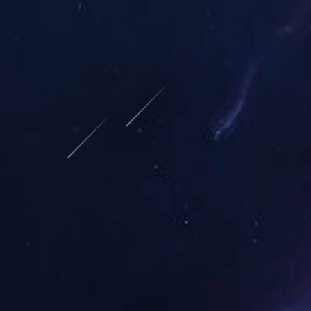
相比之下，曼联在穆里尼奥执教下则显得
星球员，但整体默契度不足。在面对强敌
题也是困扰曼联的一大因素，这使得穆里
球队竞争力。
尽管如此，两队之间的交锋总是充满火花
城，都希望借助这场德比战来提升士气，