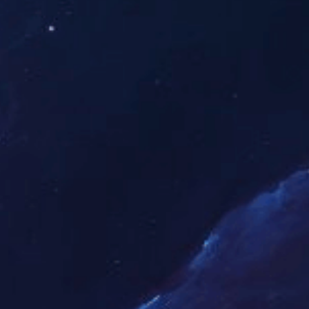
足球明星的性能力揭秘：运动表
现与私生活的微妙关系分析
2025-12-25 04:51:15
赵强的足球人生深度对话：从青
涩少年到职业球员的心路历程
2025-12-24 11:08:21
长歪的足球明星是谁揭秘他背后
的故事与精彩瞬间视频分享
2025-12-23 17:50:55
深入分析北京乒乓球队防反打法
的战术特点与应用技巧
2025-12-23 01:28:37
全球最帅足球明星是谁他在场上
场下的魅力让人无法抵挡
2025-12-22 07:46:47
足球明星一加一：探讨两位传奇
球员的合作与默契如何改变比赛
格局
2025-12-21 16:07:52