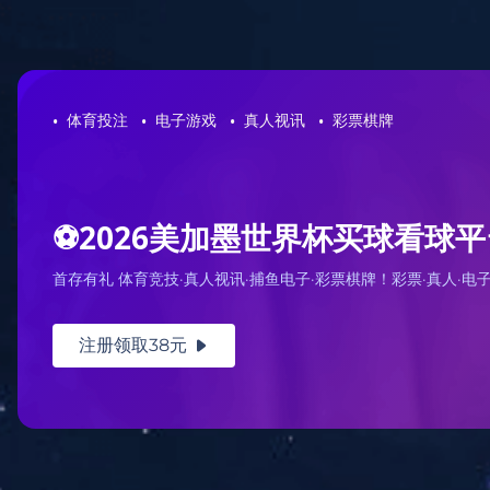
池州市养数州75号
+13811927766