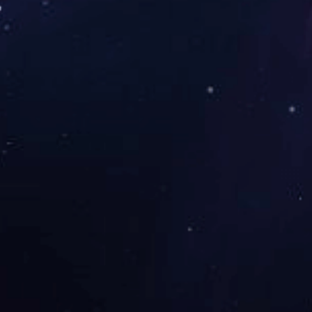
劲，以及彼此之间不可分割的发展脉络。
的梦想与追求，是足球文化的重要组成部
未来，无论风云如何变幻，这样经典之战
情。而对于那些身处其中的人来说，它更
寄托。期待未来再次看到这样的巅峰对决
2010年NBA总决赛回顾
上一篇：
2014年欧冠经典对决拜
下一篇：
导航