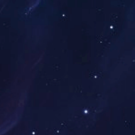
有些挣扎。虽然他们也有博格巴和卢卡库这样的明
时，球队常常缺乏有效的应对策略。此外，伤病问
尼奥不得不频繁调整阵容，这在一定程度上削弱了
。在这样一个特殊的大背景下，无论是曼联还是曼
同时为争夺冠军而拼搏。因此，两队都以最强阵容