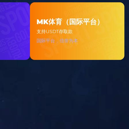
最新资讯
泰国球迷心目中的中国足球明星
究竟是谁引发热议
2026-01-09 22:00:46
探讨足球历史上那些未能进球的
明星球员及其职业生涯影响
2026-01-04 17:45:08