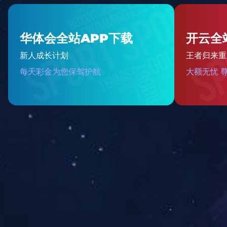
2018年曼联与曼城激战回顾
2025-10-03 07:24:55
2018年，曼联与曼城的对决成为了英
间的较量，更是红魔与蓝月亮在战术、球
入回顾这一激烈的对决：首先，分析两队
时刻，再者，总结双方教练的战术部署，
细致的回顾，我们将更好地理解这场经典
1、两队状态及阵容分析
2018年时，曼城在瓜迪奥拉的带领下
攻势足球著称。球队拥有德布劳内、斯特
守端，则由拉波尔特和孔帕尼坐镇，使得
力，在各项赛事中表现抢眼。