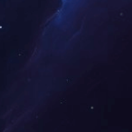
展现出了他的调度能力。特别是在第二粒进球后的
过，在关键时刻被逆转，也暴露了他的战术灵活性
通赛事，它对于两支球队后续的发展产生了深远影
城而言，无疑增强了他们争夺冠军信心，而对于遭
重视团队凝聚力和默契度建设。
在积分榜上的差距逐渐拉开。曼城继续保持稳定表
般化，使得穆里尼奥面临越来越大的压力。这也直
，引发外界广泛关注。
战术水平，更展示了足球作为一种文化符号所蕴含
季中，每个细节都可能决定成败，而这就是足球运
，我们看到了两支豪门球队在关键时刻所展现出的韧