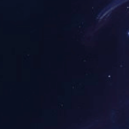
迎接挑战，希望能够在历史性的碰撞中取
2、比赛过程中的关键时刻
比赛开始后不久，曼城就迅速进入状态，
点燃了客场球迷的热情，也让主队感受到
利而动摇曼联，他们重新组织起攻势，并
第53分钟，博格巴凭借个人能力为曼联
又助攻拉什福德完成反超，让红魔看到了
方均展现出极高水平，不断进行着激烈斗
最终，在临近尾声阶段，第92分钟的时
分锁定为3比2。这一瞬间让现场气氛达
一次跌宕起伏、充满戏剧性的较量，让人
3、教练战术及部署分析
瓜迪奥拉作为世界足坛炙手可热的教练之
术思路。在本场比赛中，他针对曼联防线
突破制造威胁。同时，他适时调整人员配
与之形成鲜明对比的是穆里尼奥所采用的
消曼城高压策略带来的冲击。然而，在面
肘。尤其是在丢掉第一粒进球后，对方更