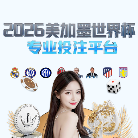
体育明星
首页
体育明星