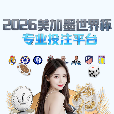
体育明星
首页
体育明星