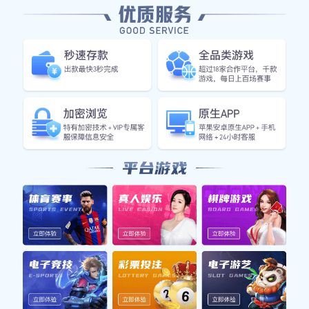
了详细的战术计划，从而确保球队能够在关键时刻
发挥出最佳水平。这种灵活多变的战术安排，使得
武汉队能够有效应对各种局面，无论是进攻还是防
守都游刃有余。
除了整体战术布局外，球员们对于战术执行力也相
当到位。在比赛过程中，每名球员都能明确自己的
角色，并严格按照教练的指示展开配合。这种高度
统一的执行力，不仅提升了球队整体实力，也使得
每场比赛都充满了高效和流畅感。