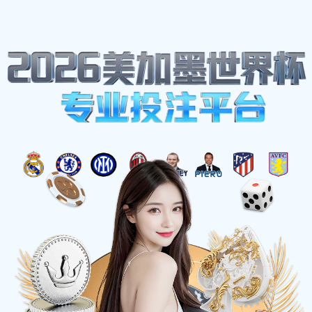
体育明星
首页
体育明星