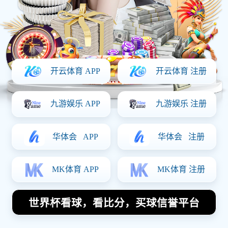
足球巨星岁月无情青春已逝昔日辉煌
难再重现
2025-11-11 01:52:35
在足球的世界里，巨星们的辉煌岁月总是令人向
往。然而，随着时间的流逝，这些曾经让人疯狂追
逐的偶像也逐渐步入了人生的另一阶段。无论是梅
西、C罗等当今足坛的传奇人物，还是过去的贝利、
马拉多纳，他们都在岁月的侵蚀中感受到了青春的
逝去与昔日辉煌难以重现。本文将从四个方面详细
探讨这一主题：足球巨星们对青春消逝的感慨、职
业生涯中的巅峰时刻、生活变化带来的挑战，以及
如何面对未来与遗产传承的问题。通过这些角度，
我们不仅能更深入地理解巨星背后的故事，也能体
会到时间对每一个人的无情。
1、青春消逝之感慨