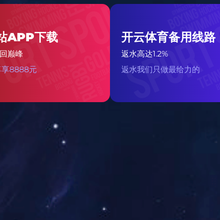
居积分榜榜首位置
现最为抢眼的选手之一。他不仅在个人技术上展现
局上展现出了非凡的智慧。随着比赛的推进，凯-
分榜上一路攀升奠定了坚实的基础。如今，他凭借
置，成为了众人瞩目的焦点。
的个人能力，尤其是在关键时刻的把握上，凯-费尔
面对强大对手时，他能够迅速分析对方的弱点，并
多选手所不具备的。
练。在长时间的比赛过程中，保持良好的体能状态
表现得尤为出色。无论是在高强度的比赛中，还是
够保持极高的竞技水准，这离不开他平时的严格自
成功的重要因素之一。在比赛中，面对逆境时，他