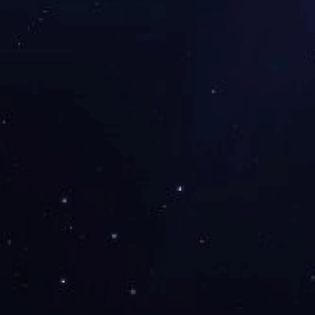
导航
首页
南宫集团(中国区)有限公司官网✅🏆
『cdvankewy.com』🏆✅是世界顶级真人
认识南宫集
游戏让生活更精彩!为国内游戏玩家打造的
体育热点
全球最顶级乐趣游戏APP,提供下载、入口、
首页、平台、登陆、官网、二十四小时专属
体育明星
客服在线服务!全球最安全,最信誉,最公平的
服务类型
平台运营商!
联络南宫集