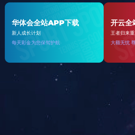
凯-费尔德连续取得胜利，高
2025-05-08 18:14:17
在近年来的比赛中，凯-费尔德无疑是表
出了卓越的天赋，更在团队协作和战略布
费尔德的状态越来越稳定，这也为他在积
连续的胜利，成功占据了积分榜的榜首位
凯-费尔德的成功并非偶然。他拥有极强
德总是能够展现出惊人的冷静和精确。在
制定出应对策略，这种临场应变能力是许
凯-费尔德十分注重体能和心理的双重训
是至关重要的，而凯-费尔德在这一点上
在压力巨大的决赛阶段，凯-费尔德都能
律和科学训练。心理素质也是凯-费尔德