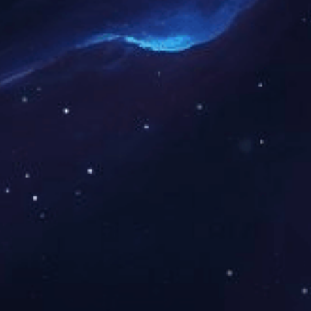
南宫集团官方入口
凯-费尔德还积极探索新的战术和打法，
行，对手们也在不断进步，只有不断创新
凯-费尔德不断学习和吸收最新的技术和
灵活和多变的比赛策略。
展望未来，凯-费尔德的目标不仅仅是保
更大的突破。尽管目前的成绩已经令人瞩
持着对胜利的渴望和对自我的严格要求，
凯-费尔德的成功并非偶然，而是经过长
术、顽强的意志力和出色的团队协作，连
中，凯-费尔德将面临更多的挑战和机遇
场上继续书写辉煌篇章。我们期待着凯-
平，带领团队取得更大的胜利。
勇士队客场击败灰熊队，
上一篇：
男篮世界杯奇兵诞生！中
下一篇：