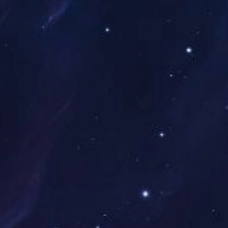
段便开始打篮球，并很快展现出超凡的天赋。他不
在投篮方面展现出了极高的水准。
荷马城高中，这里的强烈竞争激励着他不断进步。
因此获得了全国范围内的关注。这一阶段，不仅锻
、不怕挫折的精神。
学继续自己的篮球之路。在大学期间，他凭借出色表