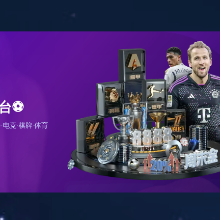
首页
认识南宫集团
体育热点
体育明星
服务类型
体育明星
首页
体育明星