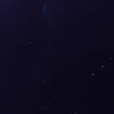
体育热点
体育明星
服务类型
联络南宫集团官方入口