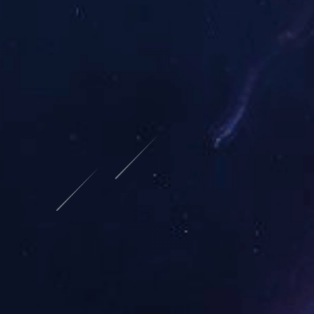
到了母亲和家人的支持。杜兰特在小学阶
仅身体素质出众，而且技术细腻，尤其是
进入中学后，杜兰特转学至著名的奥克拉
在高中期间，他帮助球队赢得州冠军，并
炼了他的技术能力，更培养了他顽强拼搏
2006年，杜兰特选择进入德克萨斯大