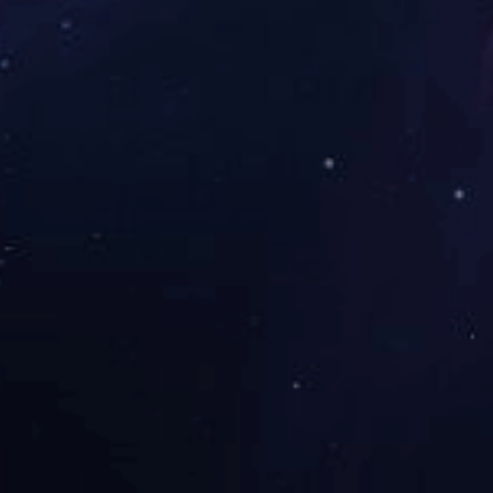
素质：天赋、努力、自律以及团队精神。
靠的是自身努力，也源于对梦想的不懈追
的发展进程，引领新一代球员探索更广阔
未来，我们期待能够见证更多关于凯文·
其他领域，都将给来自各行各业的人们传
人的体现！
费雷拉与费伦斯激战正酣
上一篇：
哈维西蒙斯的崛起之路：
下一篇：
导航