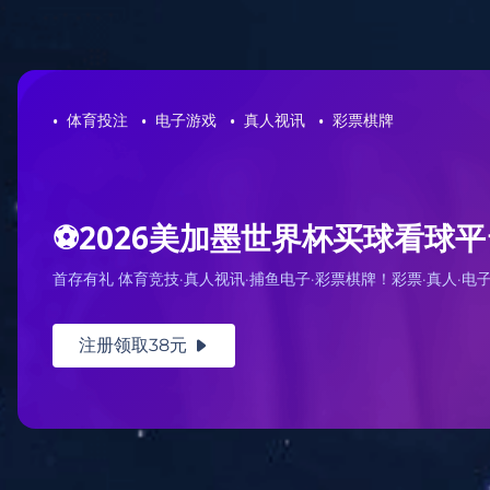
池州市养数州75号
+13811927766