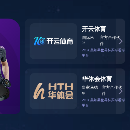
找到我们 :
联络南宫集团官方入口
立即预约