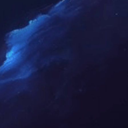
挑战玲爷的足球明星之路：从草
根到巅峰的传奇故事与奋斗历程
2025-12-21 00:19:19
西安乒乓球队比赛经验的创新与
变革引发热议
2025-12-20 08:36:59
被感染的足球明星是谁引发了球
迷们的广泛关注和讨论
2025-12-19 16:03:22
劳德鲁普足球明星的辉煌成就与
传奇生涯探秘
2025-12-16 13:42:52
导航
认识南宫集团