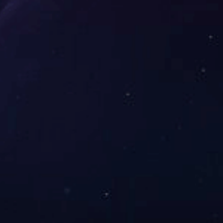
他从青涩少年蜕变为如今闪耀联盟的大明星，不仅
求及坚持信念。同时，与此同时也推动着整个NBA
的发展空间。
杜兰特的新篇章。不论是他继续征战NBA亦或是投身
递积极向上的力量，而这正是体育精神最真实又动
球迷期待精彩对决与精彩进球
从年轻天才到足球界新星的精彩历程
网站地图