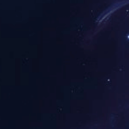
现获得多个奖项，并成为NCAA最佳球
他日后进入NBA铺平道路，使他备受瞩目
2、职业生涯起步与成就
2007年，凯文·杜兰特以第二顺位被西
在新秀赛季中，他便表现出了令人惊艳的
尽管球队整体实力有限，但他的个人表现
随着2008年球队迁至俄克拉荷马城并
霆队在2010-2011赛季打入总决赛，
自己作为超级球星的位置，多次入选全明
此后几年间，杜兰特延续着自己稳定而高
多项个人荣誉，还带领雷霆队成功闯入多
一阶段标志着他作为顶尖球员逐渐崭露头
3、巅峰时期与辉煌成就
2016年夏天，凯文·杜兰特做出了一个
队。这一选择使他有机会参与到更具竞争
士队期间，他迅速融入体系，以其卓越才
尤其是在2017年和2018年的总决赛
力，为勇士夺冠立下赫赫战功。他连续两