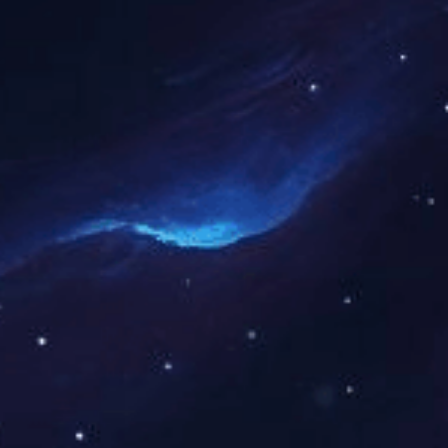
也进一步证明了自己作为顶尖球员的不懈
除此之外，在个人数据上, 杜兰特也多
段和精准投射能力，将比赛节奏掌控于手
之一，同时也令其身价水涨船高，无疑是
南宫集团
4、个人与团队荣誉
除了诸多个人荣誉外，凯文·杜兰特还积
过两届奥运会并帮助美国男篮夺取金牌。
出国际舞台上的竞争意识，对提升自身实
此外，在加入勇士之后，他将个人目标放
同愿望。而这种牺牲自我的精神，让更多
会问题也十分关注，通过慈善活动回馈社
综观整个职业生涯，无论是在场上的竞技
一代传奇人物。不仅收获无数奖杯，还赢
都将历久弥新，为后来的年轻球员们提供
总结：
总体而言，凯文·杜兰特黄金般璀璨的发