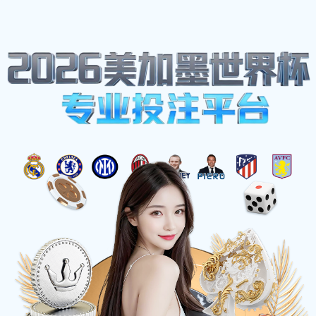
体育明星
首页
体育明星