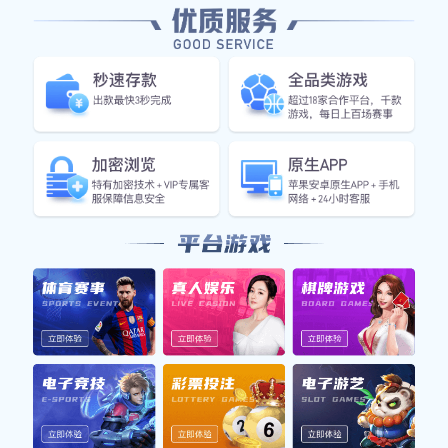
在过去的一些交锋中，这两支球队各有胜负，战绩
相对接近。但从最近几场比赛来看，双方明显呈现
出不同的发展趋势。例如，在去年赛季末段，两队
曾经有过几次直接对决，其中黄蜂取得了2胜1负的
小优势。
特别是在主场作战时，黄蜂往往能够凭借球迷的支
持和熟悉的场地环境占据上风。他们在进攻端表现
得尤为出色，不少年轻球员展现了良好的个人能力
和团队配合，使得他们在面对国王时能够有效撕破
防线。