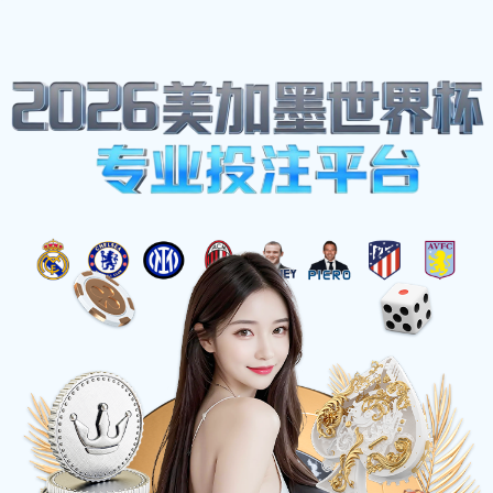
体育热点
首页
体育热点