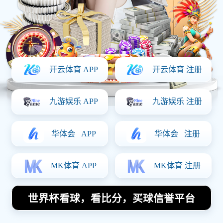
阿贾克斯与罗马激战正酣谁能在欧战
中笑到最后
2025-08-28 03:20:07
在欧战的舞台上，阿贾克斯与罗马两支传统强队的
对抗引发了广泛的关注和热议。两队都拥有深厚的
历史底蕴和卓越的球员阵容，因此他们之间的激战
不仅是技术与战术的较量，更是精神与毅力的碰
撞。在这场竞争中，谁能笑到最后，成为了众多球
迷心中的悬念。本文将从双方球队历史背景、近期
状态分析、战术特点对比以及球员表现等四个方
面，对这一焦点之战进行详细阐述，以期为读者呈
现一个全面而深入的观察视角。
1、球队历史背景分析
阿贾克斯足球俱乐部成立于1900年，是荷兰最具代
表性的俱乐部之一。作为欧洲顶级赛事的重要参与