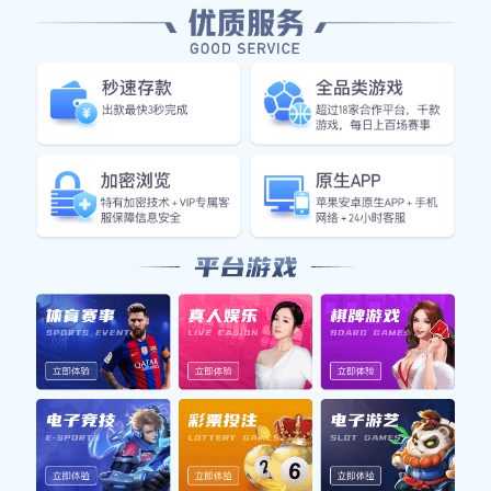
者，阿贾克斯曾多次夺得欧冠等重要奖项，其辉煌
历史为球队积累了丰富的比赛经验和文化底蕴。俱
乐部以青训著称，培养出了一批又一批优秀球员，
为世界足坛贡献了大量人才。
相对而言，罗马足球俱乐部成立于1927年，同样是
一家具有悠久历史和深厚文化积淀的意大利豪门。
尽管在欧战历史上没有像阿贾克斯那样辉煌，但罗
马在意甲联赛中的表现一直可圈可点。此外，他们
也曾在2001年获得意甲冠军，并且在近年来逐渐崛
起，在国内外赛场上展现出强大的竞争实力。