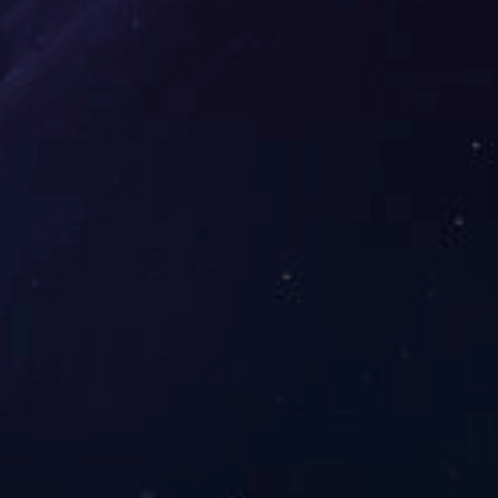
 promises to be a thrilling encounter, given
ay. Toulouse's home advantage, combined with
s, gives them a slight edge. However, Amiens'
 adapt could make them formidable opponents.
n various factors including player performances,
h team copes with external pressures such as
h teams will look to secure crucial points in
直播回顾及赛后分析
线观看全程回顾与分析