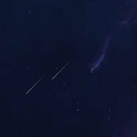
弹，取得了几场关键胜利，使得士气大增
患，经常因为防守失误导致丢球。因此，
蹈覆辙。
总体来看，两队近期状态有所差异，但都
上风，而亚眠如果能延续良好的势头，也
较量。