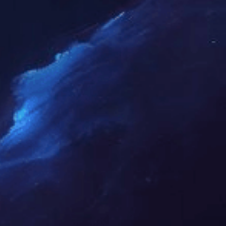
挑战玲爷的足球明星之路：从草
根到巅峰的传奇故事与奋斗历程
2025-12-21 00:19:19
西安乒乓球队比赛经验的创新与
变革引发热议
2025-12-20 08:36:59
被感染的足球明星是谁引发了球
迷们的广泛关注和讨论
2025-12-19 16:03:22
劳德鲁普足球明星的辉煌成就与
传奇生涯探秘
2025-12-16 13:42:52
导航
认识南宫集团