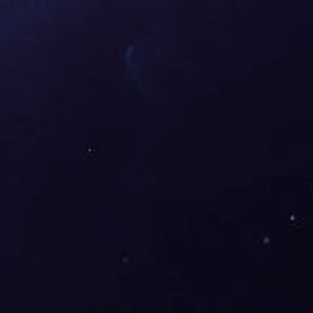
体育热点
体育明星
服务类型
联络南宫集团官方入口