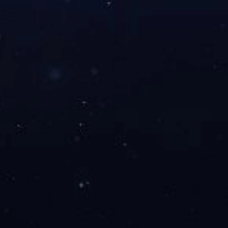
网站地图
XML
团
团官方入口
Copyright ©
南宫集团平台
.