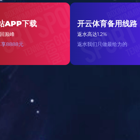
岁月与传奇故事揭秘
代，涌现出许多令人铭记的明星球员与传奇故事。本
足球：首先，回顾当时主要球星的崛起与影响；其
；再次，讲述他们在俱乐部层面的辉煌时刻；最
示。通过这些内容，我们可以更全面地了解60年代
传奇故事。
运动员，他们不仅在国内联赛中表现优异，还在国际
朗茨·贝肯鲍尔，他以其卓越的技术和领导能力被誉
的位置，使得这个角色不再仅仅是防守，而是能够参