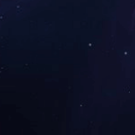
不仅在国际赛事及俱乐部层面获得诸多成就，
这些传奇故事背后，是无数个日日夜夜付
精神的不懈探索。
This era teaches us that success is buil
of competition. The legends of the 1960
that with passion and dedication, we to
南京网球队盯防战术解析
上一篇：
从路人到足球明星的逆袭
下一篇：
导航