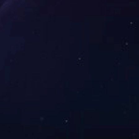
还对后来的 football 发展产生了深远影响。在
出的汗水与坚持，也是那份对于体育事业执着追求
t on hard work, teamwork, and a relentless spirit
s continue to inspire generations, reminding us
o can leave our mark on history.
与深度剖析助力网球竞技水平提升
之路精彩瞬间回顾与感悟
网站地图