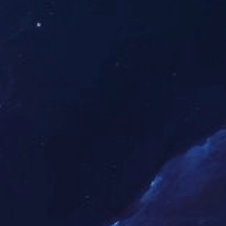
足球明星的性能力揭秘：运动表
现与私生活的微妙关系分析
2025-12-25 04:51:15
赵强的足球人生深度对话：从青
涩少年到职业球员的心路历程
2025-12-24 11:08:21
长歪的足球明星是谁揭秘他背后
的故事与精彩瞬间视频分享
2025-12-23 17:50:55
深入分析北京乒乓球队防反打法
的战术特点与应用技巧
2025-12-23 01:28:37
全球最帅足球明星是谁他在场上
场下的魅力让人无法抵挡
2025-12-22 07:46:47
足球明星一加一：探讨两位传奇
球员的合作与默契如何改变比赛
格局
2025-12-21 16:07:52