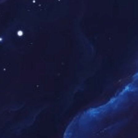
崛起。1966年世界杯上，尽管最终以一球之差输
国队的实力。尤其是贝肯鲍尔，他那场比赛中的冷
。
再次展现出了强大的实力，不仅闯入四强，更是在对阵
绝伦的方式赢得了众多观众的心。此役也让更多人
·施塔因和吉德奥·哈普里希，他们都为球队贡献了关
期最巅峰的一幕。在主场夺冠之后，这支球队不仅为国
运动热爱的情感。这一切都离不开那些耀眼明星所
同样是充满传奇色彩的一段时间。例如拜仁慕尼黑和
强自身实力。这些球队不仅在国内联赛中叱诧风
甲推向更高的平台。
，不断争夺各项冠军。他们所展现出的团队协作精
冠军，并在欧洲赛场上扬名立万。这种成功不仅提
的发展。