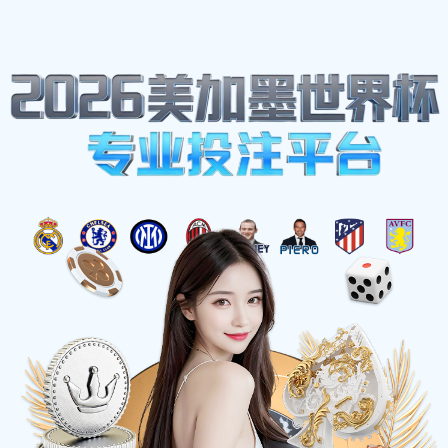
体育热点
首页
体育热点