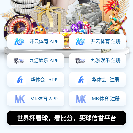
伊瓜因因伤将缺席下场比赛，球迷担
心他的复出情况
2025-05-16 22:44:24
近日，足球界传来了一个让球迷揪心的消息：明星
前锋伊瓜因因伤将缺席即将到来的重要比赛。这一
消息无疑让球迷们倍感担忧，不仅因为伊瓜因的缺
席可能影响球队的整体表现，更因为他的复出时间
仍然成谜。
伊瓜因在赛季初表现出色，一度帮助球队取得了令
人瞩目的成绩。在最近的训练中，他不幸受到了伤
病困扰。经过医疗团队的详细检查，结果显示他的
伤情需要休息和恢复，这也意味着他将无缘下场比
赛。对于球队来说，这无疑是一次重大打击，因为
伊瓜因在进攻端的作用不可或缺。
伤病问题一直是职业运动员面临的挑战之一，而伊