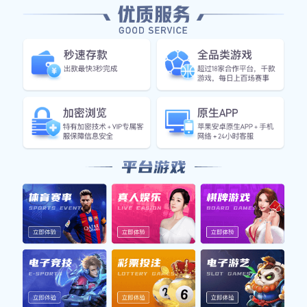
1、足球明星的精彩瞬间
在绿茵场上，足球明星们每一个进球、每一次助攻
都是无数个训练日积累而来的成果。他们用自己的
双脚书写着激情与梦想，无论是在世界杯赛场还是
俱乐部比赛中，这些时刻总能令观众心潮澎湃。例
如，梅西在关键比赛中的绝妙过人技巧，不仅展示
了他的技术水平，更体现了他对比赛节奏的精准把
握。
除了梅西，还有C罗等其他巨星，他们在比赛中不断
创造出令人难以置信的瞬间。从高难度倒钩到快速
反击，每一个动作都如同艺术般完美。这样的表现
不仅是对自己职业生涯的一种肯定，也为全球亿万
球迷带来了欢乐和希望。这些足球明星凭借自身努
力，将简单的一颗球变成了全世界共同追逐的梦
想。