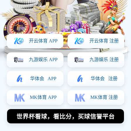
足球明星与魔术师的精彩瞬间合集图
片欣赏
2025-11-16 04:39:36
在足球的世界与魔术的舞台上，时刻都充满了惊喜
与感动。足球明星以其精湛的球技和卓越的表现赢
得无数球迷的欢呼，而魔术师则通过巧妙的手法和
神秘的表演让观众目瞪口呆。本篇文章将带领读者
欣赏“足球明星与魔术师”的精彩瞬间，通过四个方面
深入探讨这两种艺术形式之间的独特关系与交汇
点。首先，我们将回顾这些运动员和艺术家的辉煌
瞬间；然后，分析他们如何通过各自领域展现个人
魅力；接着，探讨他们在公众形象塑造中的相似之
处；最后，我们将考察他们所传达出的情感共鸣。
让我们一起走进这一精彩纷呈的瞬间合集，细细品
味背后的故事。