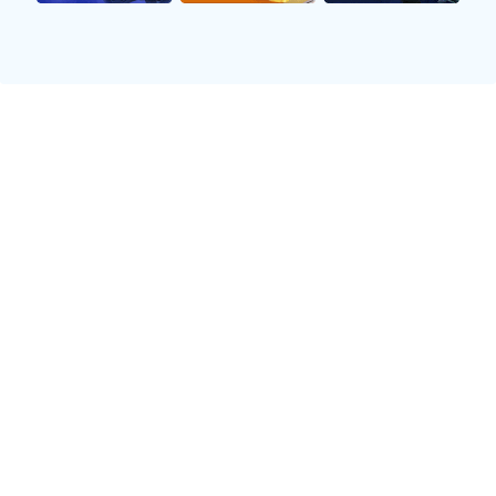
这些精彩瞬间不仅仅停留在赛场上，它们还被媒体
捕捉并传播开来。在社交媒体时代，每一次进球或
精彩扑救都会迅速成为热议话题，引发广泛讨论。
这种现象也使得足球明星更加受到关注，他们的一
举一动都可能影响到成千上万的人。因此，这些瞬
间不仅代表了个人荣誉，更承载着整个团队乃至国
家的期待与骄傲。
2、魔术师的魅惑表演
相比于绿茵场上的激烈竞争，魔术师则带来了一种
更为神秘和梦幻的体验。每一位优秀魔术师都有自
己的拿手绝活，通过巧妙运用道具和心理暗示，让