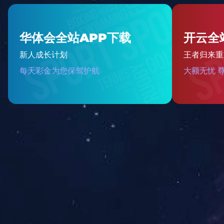
成都羽毛球队在世界锦标赛中
2025-11-21 05:32:04
本文旨在对成都羽毛球队在世界锦标赛中
个维度。首先，通过观察比赛中的技术应
其次，从团队协作和沟通方面审视队员之
影响，以及如何应对压力与挑战；最后，
平。通过这些角度的剖析，本文希望为成
1、技术应用与战术安排
在世界锦标赛中，技术应用是决定比赛成
示了出色的技术水平，如精准的发球、灵
现了选手个人能力，也反映了教练团队在
然而，在面对强敌时，成都队有时显得战