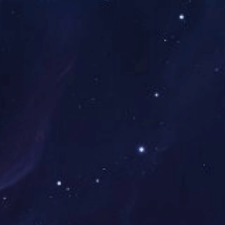
今后的训练中，应更加注重对不同对手特点的研
关键节点的把握。在一些紧张局势下，快速准确地
赛场景，提高队员们在压力下做出迅速决策的能