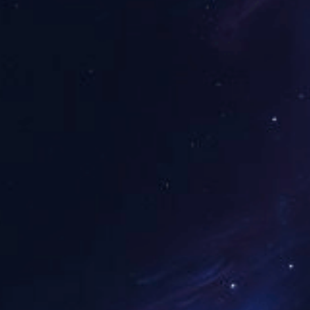
成功的团队运动离不开良好的协作与沟通
改进空间。在比赛过程中，队员之间的信
尽管部分选手能够很好地理解彼此意图，
可能导致失误或错失良机。因此，加强日
激烈竞争带来的变化。
另外，通过定期组织团建活动，不仅可以
任感将进一步促进场上配合，为实现更佳
3、心理素质与应变能力
心理素质是运动员取得优异成绩的重要保
战，不少队员表现出了较强的心理韧性。
发挥。
为了增强心理素质，可以引入专业心理辅
对各种突发状况。此外，在训练中加入模
策和执行，将大大提升他们临场应变能力
通过不断强化心理建设，使每位选手都能
要意义。同时，要让运动员明白失败并不
面对挑战。
南宫集团平台