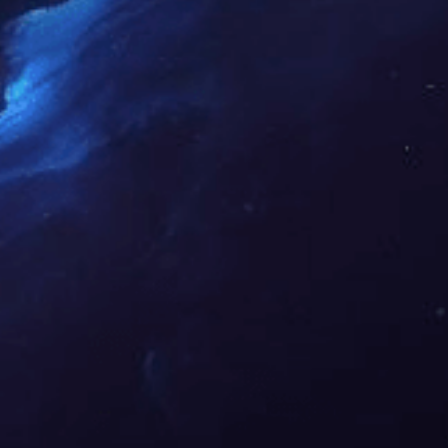
挑战玲爷的足球明星之路：从草
根到巅峰的传奇故事与奋斗历程
2025-12-21 00:19:19
西安乒乓球队比赛经验的创新与
变革引发热议
2025-12-20 08:36:59
被感染的足球明星是谁引发了球
迷们的广泛关注和讨论
2025-12-19 16:03:22
劳德鲁普足球明星的辉煌成就与
传奇生涯探秘
2025-12-16 13:42:52
导航
认识南宫集团