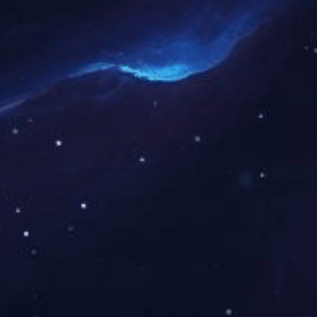
4、未来发展方向与建议
基于以上分析，我们认为成都羽毛球队要
先，在技战术教学中，要结合实际比赛情
质。
其次，加强内部交流机制，通过定期召开
进方案。此外，引入外部专家进行指导，
进理念。
最后，要关注青训体系建设，为后备人才
样，才能使成都羽毛球队在国际舞台上屹
总结：
综上所述，通过对成都羽毛球队在世界锦
术应用、团队协作、心理素质等方面均存
问题若能引起足够重视并加以解决，将极
Total 由此可见，持续反思和优化是
队能够继续努力，不断突破自我，在未来