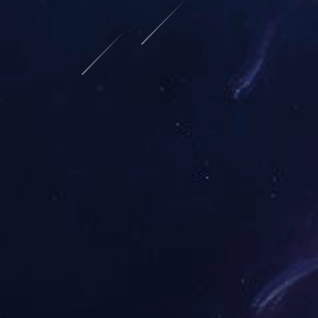
用对手的弱点，这导致了失分。因此，在
究，以便制定更具针对性的战术方案。
此外，团队成员间需要加强对比赛节奏和
执行战术指令显得尤为重要。通过模拟比
力，将有助于提升整体竞争力。
2、团队协作与沟通