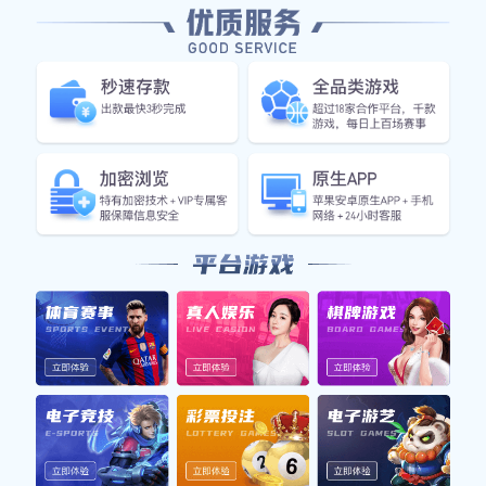
赛节奏加快。
但中国男篮也并非轻易屈服。他们在防守端展现出
了顽强的意志力，尤其是在篮板球的拼抢和对马刺
队球员的压迫性防守上，表现出了极高的水准。中
国男篮的内线球员凭借高度和力量多次封盖了马刺
队的进攻，给对方制造了不少麻烦。与此中国队的
外线球员也在寻找机会，通过精准的投篮和快攻打
破马刺队的防线。
第一节比赛结束时，马刺队以微弱的优势领先。尽