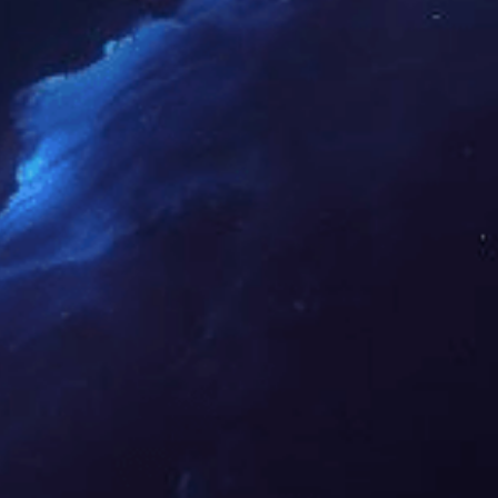
挑战玲爷的足球明星之路：从草
根到巅峰的传奇故事与奋斗历程
2025-12-21 00:19:19
西安乒乓球队比赛经验的创新与
变革引发热议
2025-12-20 08:36:59
被感染的足球明星是谁引发了球
迷们的广泛关注和讨论
2025-12-19 16:03:22
劳德鲁普足球明星的辉煌成就与
传奇生涯探秘
2025-12-16 13:42:52
导航
认识南宫集团