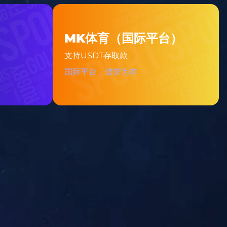
最新资讯
泰国球迷心目中的中国足球明星
究竟是谁引发热议
2026-01-09 22:00:46
探讨足球历史上那些未能进球的
明星球员及其职业生涯影响
2026-01-04 17:45:08