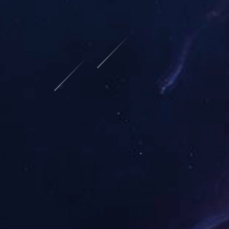
称。
在赛前，两队都进行了充分准备。湖人队
的机会。而老鹰则计划通过外线投射来打
场比赛不仅是实力之争，也是战术智慧的
另外，本场比赛对于双方来说都有重要意
季后赛争夺中的位置。而老鹰则希望通过