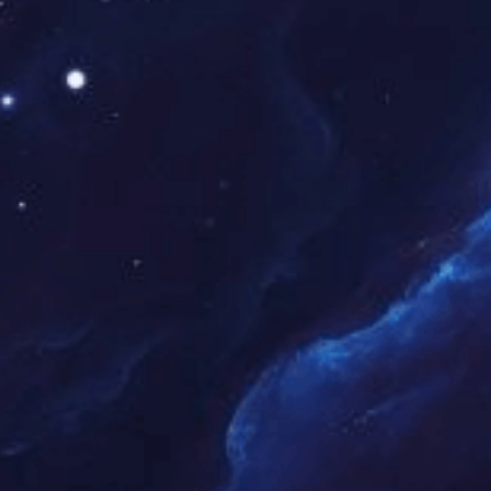
体实力。他们凭借出色的内线攻防以及流畅的进攻
湖人的明星球员发挥稳定，通过突破和中距离投篮
战术，为外线射手创造了良好的投篮机会。
们通过积极逼抢和高度协防，限制了老鹰队核心球
持续提升，对老鹰造成了一定压迫，使其难以顺利
现失误，为湖人的反击提供了良机。
献良多。他们不仅在得分上给予支持，更重要的是
团队协作精神无疑是湖人能够取得好成绩的重要原
了一系列针对性的应对措施。在开局阶段，他们试
果并不明显，被湖人的高压防守所压制。不过，在
攻套路，包括增加挡拆与切入配合，以此撕裂对方
通过外线三分和快速反击逐步缩小分差。一些年轻
的活力。同时，他们也加强了篮板保护，有效限制