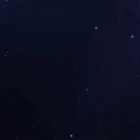
深刻印象。每个细节都可能改变最终结果
我们期待未来更多这样的精彩比拼，同时
奉献更多令人难忘的瞬间!
广东队对阵吉林琼斯狂砍4
上一篇：
瓦伦西亚主场双杀皇家社会
下一篇：
导航
首页
南宫集团(中国区)有限公司官网✅🏆
『cdvankewy.com』🏆✅是世界顶级真人