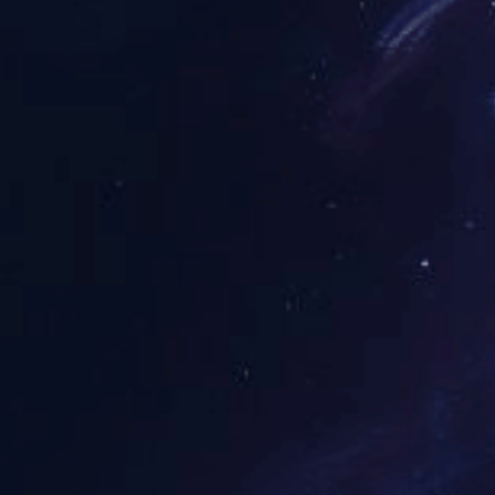
此他们在心理层面也承受着一定压力。
2、湖人队表现及战术分析
在本场比赛中，湖人队展现出了强大的整
配合，多次打出精彩配合。在第一节中，
迅速建立领先优势。他们有效地利用挡拆
此外，湖人在防守端也做得相当出色。他
员的发挥。在第二节时，湖人的防守强度
组织进攻。这种高压式防守让对手频频出
值得一提的是，替补席球员同样为球队贡
带动了球队气氛，提高了整体士气。这种
因之一。
3、老鹰队策略及应对措施
面对湖人如此强大的攻击力，老鹰队采取
图通过快节奏进攻来寻找机会，但初期效
经过调整后，他们开始尝试丰富自己的进
防线。
尤其是在第三节，老鹰逐渐找到了感觉，
球员在关键时刻挺身而出，为球队注入新