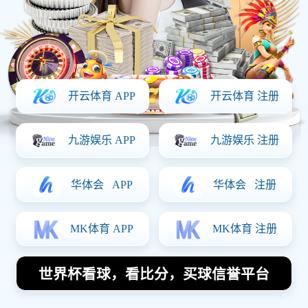
特拉足球明星揭秘谁是当今足坛最闪
耀的明星球员
2025-12-02 11:54:44
在当今足球界，明星球员的光芒无疑是最引人注目
的话题之一。每个赛季，各大联赛和国际赛事中涌
现出众多优秀球员，他们凭借卓越的技术、非凡的
表现和强大的个人魅力，赢得了球迷与媒体的高度
关注。本文将从四个方面深入探讨特拉足球明星揭
秘谁是当今足坛最闪耀的明星球员，包括他们的技
术特点、职业生涯成就、市场价值以及对球队的重
要性。通过这些角度，我们可以更全面地了解这些
球员如何在竞争激烈的足坛中脱颖而出，并成为全
球瞩目的焦点。
1、技术特点分析
在众多足球明星中，他们各自独特的技术特点往往